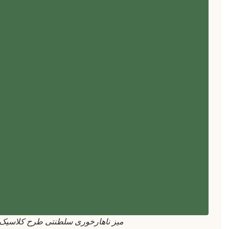
میز ناهارخوری سلطنتی طرح کلاسیک 