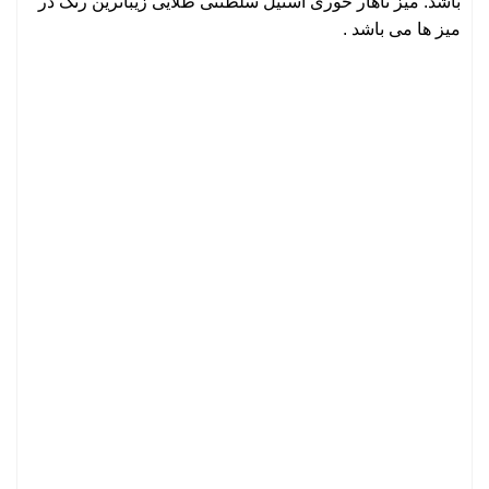
باشد. میز ناهار خوری استیل سلطنتی طلایی زیباترین رنگ در
میز ها می باشد .