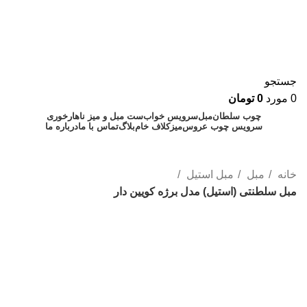
جستجو
0
مورد
0
تومان
چوب سلطان
مبل
سرویس خواب
ست مبل و میز ناهارخوری
سرویس چوب عروس
میز
کلاف خام
بلاگ
تماس با ما
درباره ما
۰۹۱۲۸۸۹۰۲۴۳
۰۲۱۷۷۲۲۱۳۵۷
خانه
مبل
مبل استیل
مبل سلطنتی (استیل) مدل برژه کویین دار
-12%
برای بزرگنمایی کلیک کنید